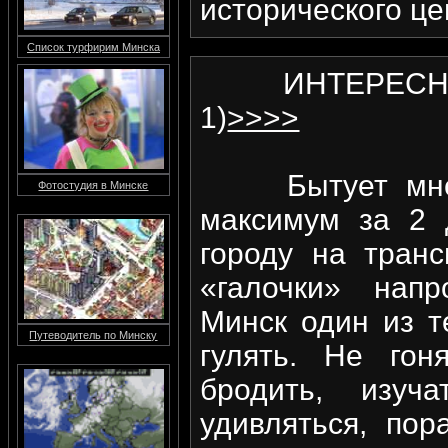
исторического 
Список турфирим Минска
ИНТЕРЕСНЫЕ 
1)
>>>>
Бытует мнение
Фотостудия в Минске
максимум за 2 
городу на транс
«галочки» напр
Минск один из т
Путеводитель по Минску
гулять. Не гон
бродить, изуча
удивляться, по