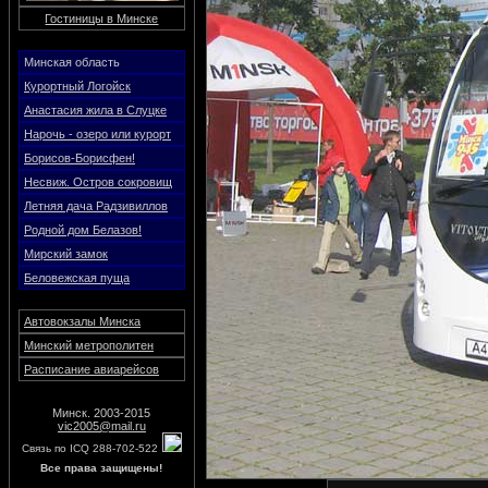
Гостиницы в Минске
Минская область
Курортный Логойск
Анастасия жила в Слуцке
Нарочь - озеро или курорт
Борисов-Борисфен!
Несвиж. Остров сокровищ
Летняя дача Радзивиллов
Родной дом Белазов!
Мирский замок
Беловежская пуща
Автовокзалы Минска
Минский метрополитен
Расписание авиарейсов
Минск. 2003-2015
vic2005@mail.ru
Связь по ICQ 288-702-522
Все права защищены!