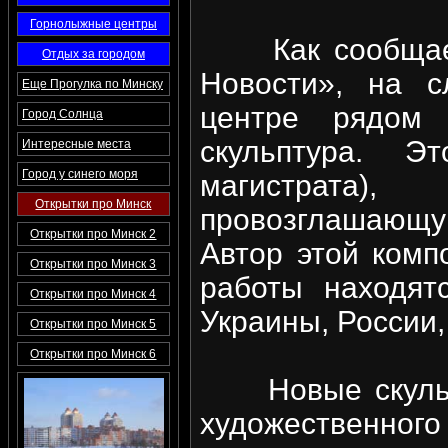
Горнолыжные центры
Как сообщает 
Отдых за городом
Новости», на 
Еще Прогулка по Минску
центре рядом
Город Солнца
скульптура. Э
Интересные места
Город у синего моря
магистрата)
Открытки про Минск
провозглашающу
Открытки про Минск 2
Автор этой комп
Открытки про Минск 3
работы находят
Открытки про Минск 4
Украины, России,
Открытки про Минск 5
Открытки про Минск 6
Новые скульпт
художествен