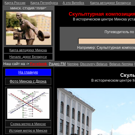
Карта России
Карта Петербурга
А это Витебск
Карта автодорог Беларуси
МИНСК. СТУДИЯ "ЛУВР"
Cкульптурная композиция
В историческом центре Минска уст
Путеводитель по
Например: Cкульптурная композ
Карта автодорог Минска
Начало дорог Беларуси
Наш сайт на ->
Facebook
Радио FM
Nemiga
Discovery-Belarus
Belarus-Nemiga
На главную
Cкуль
В историческом центре М
Фото Минска с Дрона
Схема метро в Минске
История метро в Минске