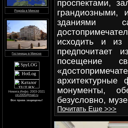
проспектами, з
грандиозными, 
Pogoda в Минске
зданиями 
достопримечат
исходить и из 
предпочитает и
Гостиницы в Минске
посещение 
«достоприме
архитектурные 
монументы, об
Немига.Инфо. 2003-2021
vic2005@mail.ru
безусловно, муз
Все права защищены!
Почитать Еще >>>