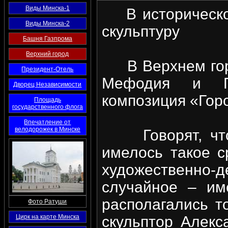
Виды Минска-1
В историческом
Виды Минска-2
скульптуру
Башня Газпрома
Верхний город
В Верхнем горо
Президент-Отель
Мефодия и Ге
Дворец Независимости
композиция «Гор
Площадь
государственного флога
Впечатление от
велодорожек в Минске
Говорят, что 
имелось такое с
художественно
случайное – им
располагались т
Фото Ратуши
Цирк на карте Минска
скульптор Алекс