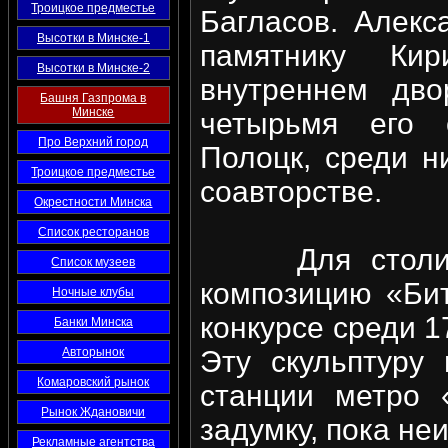
Троицкое предместье
Багласов. Алек
Высотки в Минске-1
памятнику Кир
Высотки в Минске-2
внутреннем дво
Башня Газпрома в
Минске
четырьмя его 
Про Верхний город
Полоцк, среди н
Троицкое предместье
соавторстве.
Окрестности Минска
Список ресторанов
Для столицы 
Список музеев
композицию «Бит
Ночные клубы
конкурсе среди 1
Банки Минска
Авторынок
Эту скульптуру
Комаровский рынок
станции метро 
Рынок Ждановичи
задумку, пока не
Рекламные агентства