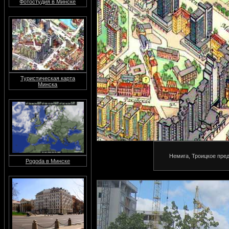
Фотостудия в Минске
Туристическая карта
Минска
Немига, Троицкое пре
Pogoda в Минске