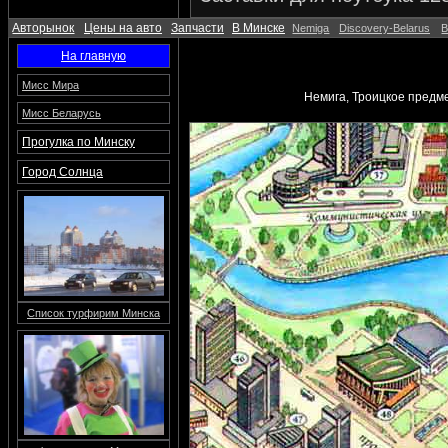
Авторынок
Цены на авто
Запчасти
В Минске
Nemiga
Discovery-Belarus
B
На главную
Мисс Мира
Немига, Троицкое предме
Мисс Беларусь
Прогулка по Минску
Город Солнца
Список турфирим Минска